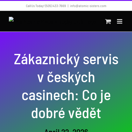
Skip
Call Us Today! ‪(505) 433-7669
|
info@atomic-sisters.com
to
content
Zákaznický servis
v českých
casinech: Co je
dobré vědět