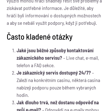
využití mohou hráči snadněji řešit své problémy a
získávat potřebné informace. Je důležité, aby
hráči byli informováni o dostupných možnostech
a aby se nebáli využít podpory, když ji potřebují.
Často kladené otázky
Jaké jsou běžné způsoby kontaktování
zákaznického servisu?
– Live chat, e-mail,
telefon a FAQ sekce.
Je zákaznický servis dostupný 24/7?
–
Záleží na konkrétním casinu, některá casina
nabízejí podporu pouze během vybraných
hodin.
Jak dlouho trvá, než dostanu odpověď na
svůj e-mail?
– Odpovědi na e-maily mohou