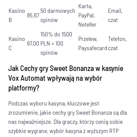
Karta,
Kasino
50 darmowych
Email,
95.67
PayPal,
B
spinów
czat
Neteller
150% do 1500
Kasino
Przelew,
Telefon,
97.00
PLN + 100
C
Paysafecard
czat
spinów
Jak Cechy gry Sweet Bonanza w kasynie
Vox Automat wpływają na wybór
platformy?
Podczas wyboru kasyna, kluczowe jest
zrozumienie, jakie cechy gry Sweet Bonanza są dla
nas najważniejsze. Dla graczy, którzy cenią sobie
szybkie wygrane, wybór kasyna z wyższym RTP