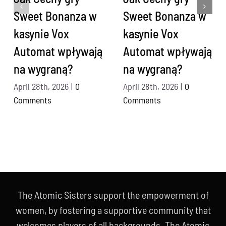
Sweet Bonanza w
Sweet Bonanza w
kasynie Vox
kasynie Vox
Automat wpływają
Automat wpływają
na wygraną?
na wygraną?
April 28th, 2026
|
0
April 28th, 2026
|
0
Comments
Comments
The Atomic Sisters support the empowerment of
women, by fostering a supportive community that
welcomes players of all backgrounds. The Atomic