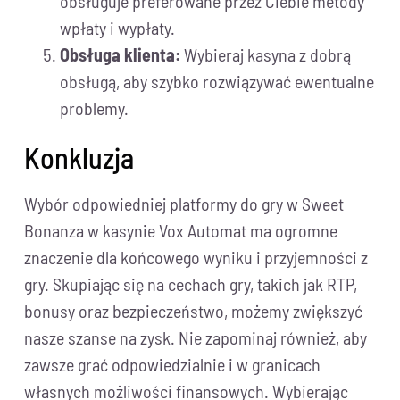
obsługuje preferowane przez Ciebie metody
wpłaty i wypłaty.
Obsługa klienta:
Wybieraj kasyna z dobrą
obsługą, aby szybko rozwiązywać ewentualne
problemy.
Konkluzja
Wybór odpowiedniej platformy do gry w Sweet
Bonanza w kasynie Vox Automat ma ogromne
znaczenie dla końcowego wyniku i przyjemności z
gry. Skupiając się na cechach gry, takich jak RTP,
bonusy oraz bezpieczeństwo, możemy zwiększyć
nasze szanse na zysk. Nie zapominaj również, aby
zawsze grać odpowiedzialnie i w granicach
własnych możliwości finansowych. Wybierając