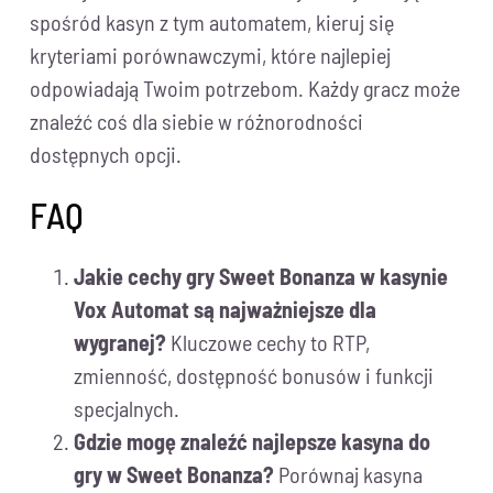
spośród kasyn z tym automatem, kieruj się
kryteriami porównawczymi, które najlepiej
odpowiadają Twoim potrzebom. Każdy gracz może
znaleźć coś dla siebie w różnorodności
dostępnych opcji.
FAQ
Jakie cechy gry Sweet Bonanza w kasynie
Vox Automat są najważniejsze dla
wygranej?
Kluczowe cechy to RTP,
zmienność, dostępność bonusów i funkcji
specjalnych.
Gdzie mogę znaleźć najlepsze kasyna do
gry w Sweet Bonanza?
Porównaj kasyna