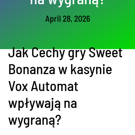
April 28, 2026
Jak Cechy gry Sweet
Bonanza w kasynie
Vox Automat
wpływają na
wygraną?