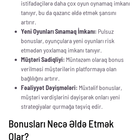
istifadəçilərə daha çox oyun oynamaq imkanı
tanıyır, bu da qazanc əldə etmək şansını
artırır.
Yeni Oyunları Sınamaq İmkanı:
Pulsuz
bonuslar, oyunçulara yeni oyunları risk
etmədən yoxlamaq imkanı tanıyır.
Müştəri Sadiqliyi:
Müntəzəm olaraq bonus
verilməsi müştərilərin platformaya olan
bağlılığını artırır.
Fəaliyyət Dəyişmələri:
Müxtəlif bonuslar,
müştəri vərdişlərini dəyişərək onları yeni
strategiyalar qurmağa təşviq edir.
Bonusları Necə Əldə Etmək
Olar?