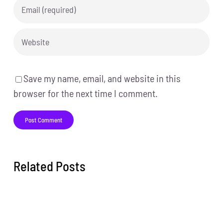
Save my name, email, and website in this
browser for the next time I comment.
Related Posts