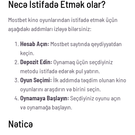
Necə İstifadə Etmək olar?
Mostbet kino oyunlarından istifadə etmək üçün
aşağıdakı addımları izləyə bilərsiniz:
Hesab Açın:
Mostbet saytında qeydiyyatdan
keçin.
Depozit Edin:
Oynamaq üçün seçdiyiniz
metodu istifadə edərək pul yatırın.
Oyun Seçimi:
İlk addımda təqdim olunan kino
oyunlarını araşdırın və birini seçin.
Oynamaya Başlayın:
Seçdiyiniz oyunu açın
və oynamağa başlayın.
Nəticə