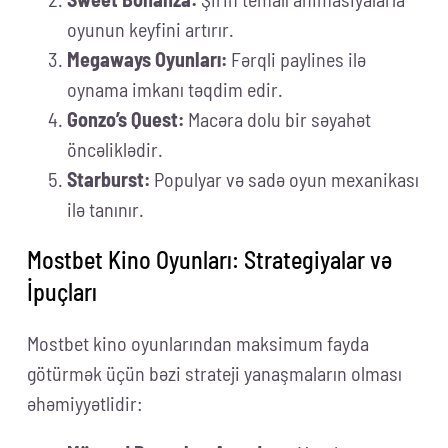
oyunun keyfini artırır.
Megaways Oyunları:
Fərqli paylines ilə
oynama imkanı təqdim edir.
Gonzo’s Quest:
Macəra dolu bir səyahət
öncəliklədir.
Starburst:
Populyar və sadə oyun mexanikası
ilə tanınır.
Mostbet Kino Oyunları: Strategiyalar və
İpuçları
Mostbet kino oyunlarından maksimum fayda
götürmək üçün bəzi strateji yanaşmaların olması
əhəmiyyətlidir: