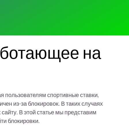
работающее на
ая пользователям спортивные ставки,
ичен из-за блокировок. В таких случаях
 сайту. В этой статье мы представим
йти блокировки.