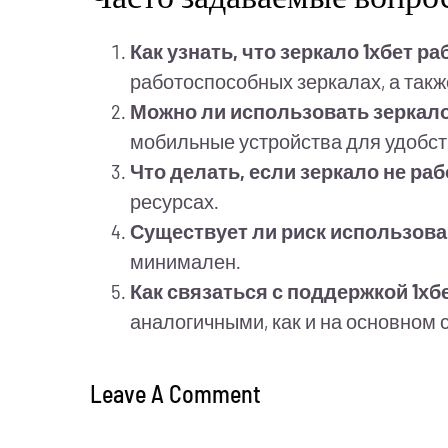
Как узнать, что зеркало 1хбет ра
работоспособных зеркалах, а такж
Можно ли использовать зеркало
мобильные устройства для удобст
Что делать, если зеркало не раб
ресурсах.
Существует ли риск использова
минимален.
Как связаться с поддержкой 1хб
аналогичными, как и на основном 
Leave A Comment