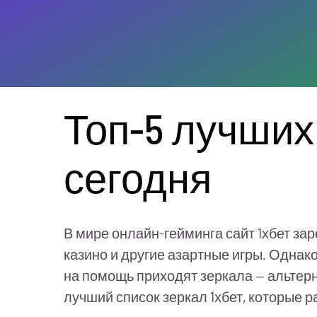
Топ-5 лучших
сегодня
В мире онлайн-гейминга сайт 1хбет за
казино и другие азартные игры. Однако
на помощь приходят зеркала — альтерн
лучший список зеркал 1хбет, которые 