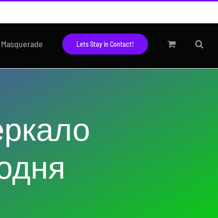
h Masquerade
Lets Stay in Contact!
еркало
одня