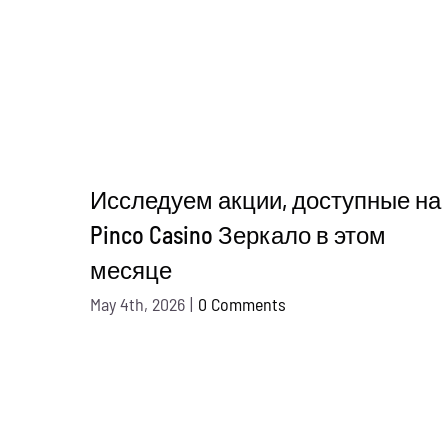
Исследуем акции, доступные на
Pinco Casino Зеркало в этом
месяце
May 4th, 2026
|
0 Comments