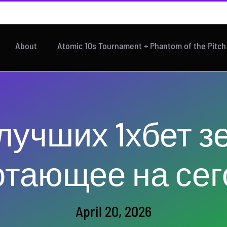
About
Atomic 10s Tournament + Phantom of the Pitc
 лучших 1хбет з
отающее на сег
April 20, 2026