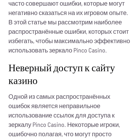
часто совершают ошибки, которые могут
негативно сказаться на их игровом опыте.
В этой статье мы рассмотрим наиболее
распространённые ошибки, которых стоит
избегать, чтобы максимально эффективно
использовать зеркало Pinco Casino.
Неверный доступ к сайту
казино
Одной из самых распространённых
ошибок является неправильное
использование ссылок для доступа к
зеркалу Pinco Casino. Некоторые игроки,
ошибочно полагая, что могут просто