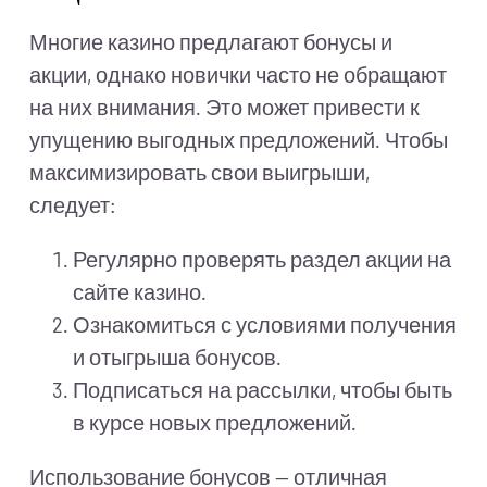
Многие казино предлагают бонусы и
акции, однако новички часто не обращают
на них внимания. Это может привести к
упущению выгодных предложений. Чтобы
максимизировать свои выигрыши,
следует:
Регулярно проверять раздел акции на
сайте казино.
Ознакомиться с условиями получения
и отыгрыша бонусов.
Подписаться на рассылки, чтобы быть
в курсе новых предложений.
Использование бонусов — отличная