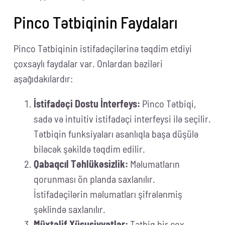
Pinco Tətbiqinin Faydaları
Pinco Tətbiqinin istifadəçilərinə təqdim etdiyi
çoxsaylı faydalar var. Onlardan bəziləri
aşağıdakılardır:
İstifadəçi Dostu İnterfeys:
Pinco Tətbiqi,
sadə və intuitiv istifadəçi interfeysi ilə seçilir.
Tətbiqin funksiyaları asanlıqla başa düşülə
biləcək şəkildə təqdim edilir.
Qabaqcıl Təhlükəsizlik:
Məlumatların
qorunması ön planda saxlanılır.
İstifadəçilərin məlumatları şifrələnmiş
şəklində saxlanılır.
Müxtəlif Xüsusiyyətlər:
Tətbiq bir çox