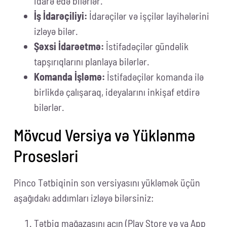
idarə edə bilərlər.
İş İdarəçiliyi:
İdarəçilər və işçilər layihələrini
izləyə bilər.
Şəxsi İdarəetmə:
İstifadəçilər gündəlik
tapşırıqlarını planlaya bilərlər.
Komanda İşləmə:
İstifadəçilər komanda ilə
birlikdə çalışaraq, ideyalarını inkişaf etdirə
bilərlər.
Mövcud Versiya və Yüklənmə
Prosesləri
Pinco Tətbiqinin son versiyasını yükləmək üçün
aşağıdakı addımları izləyə bilərsiniz:
Tətbiq mağazasını açın (Play Store və ya App