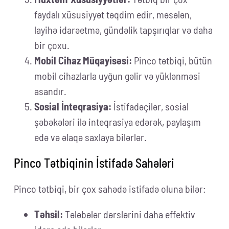
faydalı xüsusiyyət təqdim edir, məsələn,
layihə idarəetmə, gündəlik tapşırıqlar və daha
bir çoxu.
Mobil Cihaz Müqayisəsi:
Pinco tətbiqi, bütün
mobil cihazlarla uyğun gəlir və yüklənməsi
asandır.
Sosial İnteqrasiya:
İstifadəçilər, sosial
şəbəkələri ilə inteqrasiya edərək, paylaşım
edə və əlaqə saxlaya bilərlər.
Pinco Tətbiqinin İstifadə Sahələri
Pinco tətbiqi, bir çox sahədə istifadə oluna bilər:
Təhsil:
Tələbələr dərslərini daha effektiv