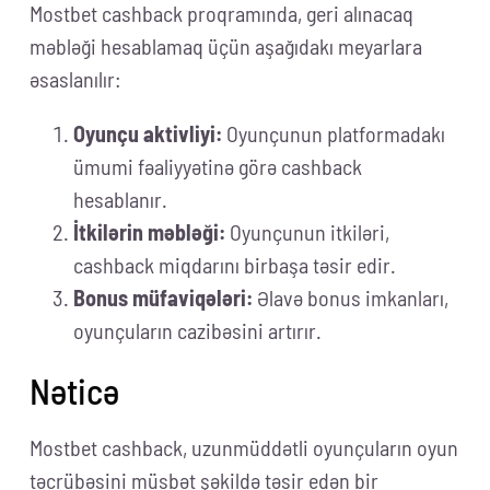
Mostbet cashback proqramında, geri alınacaq
məbləği hesablamaq üçün aşağıdakı meyarlara
əsaslanılır:
Oyunçu aktivliyi:
Oyunçunun platformadakı
ümumi fəaliyyətinə görə cashback
hesablanır.
İtkilərin məbləği:
Oyunçunun itkiləri,
cashback miqdarını birbaşa təsir edir.
Bonus müfaviqələri:
Əlavə bonus imkanları,
oyunçuların cazibəsini artırır.
Nəticə
Mostbet cashback, uzunmüddətli oyunçuların oyun
təcrübəsini müsbət şəkildə təsir edən bir