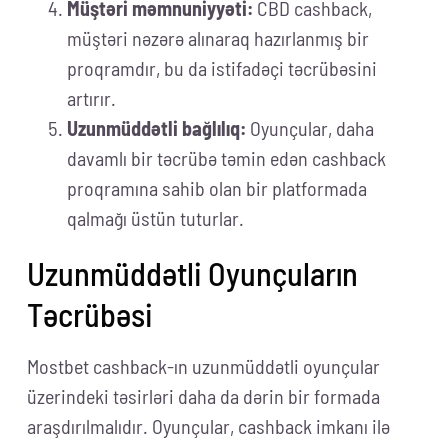
Müştəri məmnuniyyəti:
CBD cashback,
müştəri nəzərə alınaraq hazırlanmış bir
proqramdır, bu da istifadəçi təcrübəsini
artırır.
Uzunmüddətli bağlılıq:
Oyunçular, daha
davamlı bir təcrübə təmin edən cashback
proqramına sahib olan bir platformada
qalmağı üstün tuturlar.
Uzunmüddətli Oyunçuların
Təcrübəsi
Mostbet cashback-ın uzunmüddətli oyunçular
üzerindeki təsirləri daha da dərin bir formada
araşdırılmalıdır. Oyunçular, cashback imkanı ilə