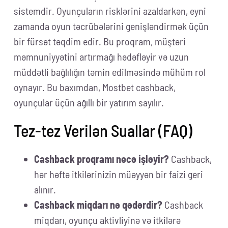
sistemdir. Oyunçuların risklərini azaldarkən, eyni
zamanda oyun təcrübələrini genişləndirmək üçün
bir fürsət təqdim edir. Bu proqram, müştəri
məmnuniyyətini artırmağı hədəfləyir və uzun
müddətli bağlılığın təmin edilməsində mühüm rol
oynayır. Bu baxımdan, Mostbet cashback,
oyunçular üçün ağıllı bir yatırım sayılır.
Tez-tez Verilən Suallar (FAQ)
Cashback proqramı necə işləyir?
Cashback,
hər həftə itkilərinizin müəyyən bir faizi geri
alınır.
Cashback miqdarı nə qədərdir?
Cashback
miqdarı, oyunçu aktivliyinə və itkilərə