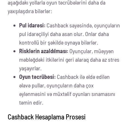
aşağıdakı yollarla oyun təcrübələrini daha da
yaxşılaşdıra bilərlər:
Pul idarəsi:
Cashback sayəsində, oyunçuların
pul idarəçiliyi daha asan olur. Onlar daha
kontrollü bir şəkildə oynaya bilərlər.
Risklərin azaldılması:
Oyunçular, müəyyən
məbləğdəki itkilərini geri alaraq daha az stres
yaşayırlar.
Oyun təcrübəsi:
Cashback ilə əldə edilən
əlavə pullar, oyunçuların daha çox
əylənməsini və müxtəlif oyunları sınamasını
təmin edir.
Cashback Hesaplama Prosesi