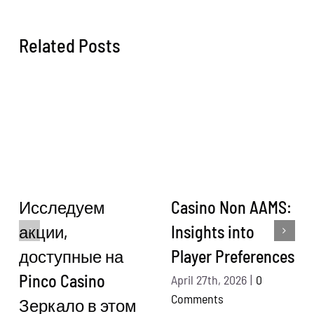
Related Posts
Исследуем
Casino Non AAMS:
акции,
Insights into
доступные на
Player Preferences
Pinco Casino
April 27th, 2026
|
0
Comments
Зеркало в этом