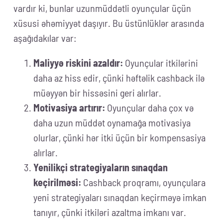
vardır ki, bunlar uzunmüddətli oyunçular üçün
xüsusi əhəmiyyət daşıyır. Bu üstünlüklər arasında
aşağıdakılar var:
Maliyyə riskini azaldır:
Oyunçular itkilərini
daha az hiss edir, çünki həftəlik cashback ilə
müəyyən bir hissəsini geri alırlar.
Motivasiya artırır:
Oyunçular daha çox və
daha uzun müddət oynamağa motivasiya
olurlar, çünki hər itki üçün bir kompensasiya
alırlar.
Yenilikçi strategiyaların sınaqdan
keçirilməsi:
Cashback proqramı, oyunçulara
yeni strategiyaları sınaqdan keçirməyə imkan
tanıyır, çünki itkiləri azaltma imkanı var.