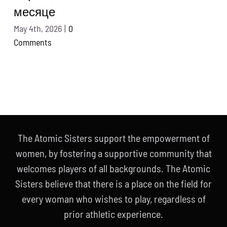
месяце
May 4th, 2026
|
0
Comments
The Atomic Sisters support the empowerment of
women, by fostering a supportive community that
welcomes players of all backgrounds. The Atomic
Sisters believe that there is a place on the field for
every woman who wishes to play, regardless of
prior athletic experience.