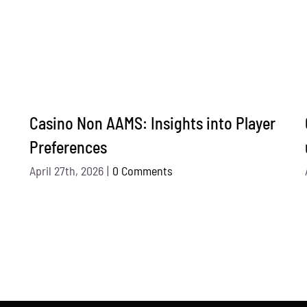
Casino Non AAMS: Insights into Player
Preferences
April 27th, 2026
|
0 Comments