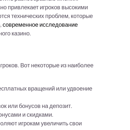
но привлекает игроков высокими
ются технических проблем, которые
,
современное исследование
ого казино.
гроков. Вот некоторые из наиболее
бесплатных вращений или удвоение
к или бонусов на депозит.
онусами и скидками.
оляют игрокам увеличить свои