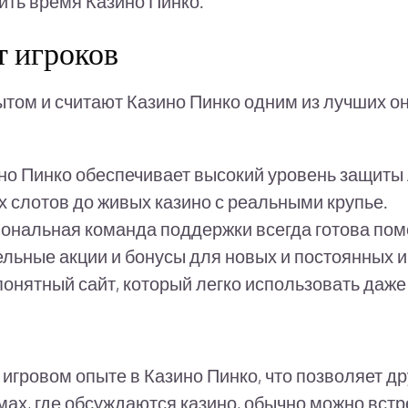
лить время Казино Пинко.
 игроков
ытом и считают Казино Пинко одним из лучших 
ино Пинко обеспечивает высокий уровень защиты
их слотов до живых казино с реальными крупье.
ональная команда поддержки всегда готова помо
льные акции и бонусы для новых и постоянных и
онятный сайт, который легко использовать даже
 игровом опыте в Казино Пинко, что позволяет д
х, где обсуждаются казино, обычно можно встр