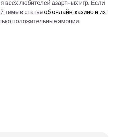
я всех любителей азартных игр. Если
й теме в статье
об онлайн-казино и их
олько положительные эмоции.