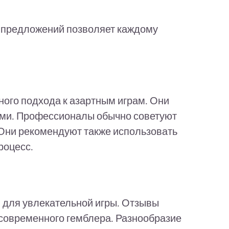
е предложений позволяет каждому
ного подхода к азартным играм. Они
ками. Профессионалы обычно советуют
 Они рекомендуют также использовать
роцесс.
 для увлекательной игры. Отзывы
 современного гемблера. Разнообразие