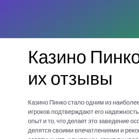
Казино Пинко
их отзывы
Казино Пинко стало одним из наиболее
игроков подтверждают его надежность 
опыт и то, что делает это заведение о
делятся своими впечатлениями и рек