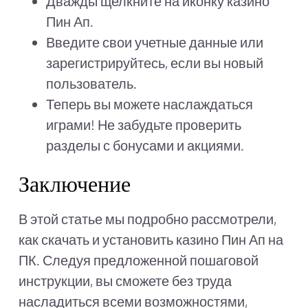
Дважды щелкните на иконку казино
Пин Ап.
Введите свои учетные данные или
зарегистрируйтесь, если вы новый
пользователь.
Теперь вы можете наслаждаться
играми! Не забудьте проверить
разделы с бонусами и акциями.
Заключение
В этой статье мы подробно рассмотрели,
как скачать и установить казино Пин Ап на
ПК. Следуя предложенной пошаговой
инструкции, вы сможете без труда
насладиться всеми возможностями,