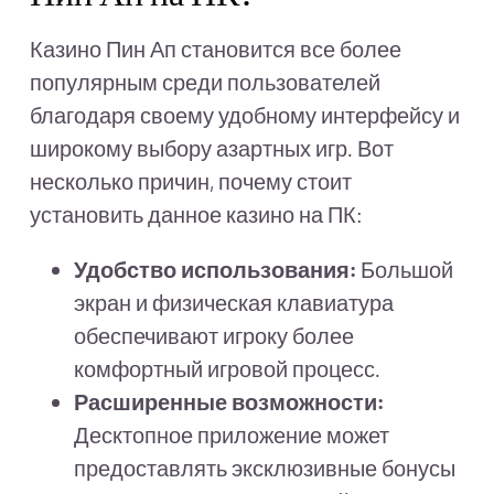
Казино Пин Ап становится все более
популярным среди пользователей
благодаря своему удобному интерфейсу и
широкому выбору азартных игр. Вот
несколько причин, почему стоит
установить данное казино на ПК:
Удобство использования:
Большой
экран и физическая клавиатура
обеспечивают игроку более
комфортный игровой процесс.
Расширенные возможности:
Десктопное приложение может
предоставлять эксклюзивные бонусы