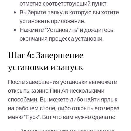
отметив соответствующий пункт.
Выберите папку, в которую вы хотите
установить приложение.
Нажмите “Установить” и дождитесь
окончания процесса установки.
Шаг 4: Завершение
установки и запуск
После завершения установки вы можете
открыть казино Пин Ап несколькими
способами. Вы можете либо найти ярлык
на рабочем столе, либо открыть его через
меню “Пуск”. Вот что вам нужно сделать: