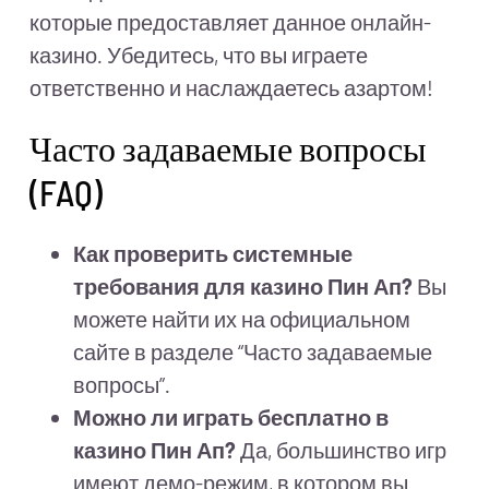
которые предоставляет данное онлайн-
казино. Убедитесь, что вы играете
ответственно и наслаждаетесь азартом!
Часто задаваемые вопросы
(FAQ)
Как проверить системные
требования для казино Пин Ап?
Вы
можете найти их на официальном
сайте в разделе “Часто задаваемые
вопросы”.
Можно ли играть бесплатно в
казино Пин Ап?
Да, большинство игр
имеют демо-режим, в котором вы