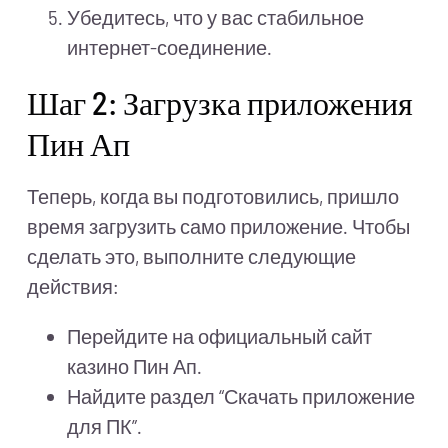
Убедитесь, что у вас стабильное
интернет-соединение.
Шаг 2: Загрузка приложения
Пин Ап
Теперь, когда вы подготовились, пришло
время загрузить само приложение. Чтобы
сделать это, выполните следующие
действия:
Перейдите на официальный сайт
казино Пин Ап.
Найдите раздел “Скачать приложение
для ПК”.