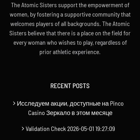
The Atomic Sisters support the empowerment of
women, by fostering a supportive community that
welcomes players of all backgrounds. The Atomic
Sisters believe that there is a place on the field for
every woman who wishes to play, regardless of
prior athletic experience.
RECENT POSTS
Исследуем акции, доступные на Pinco
Casino Зеркало в этом месяце
Validation Check 2026-05-01 19:27:09