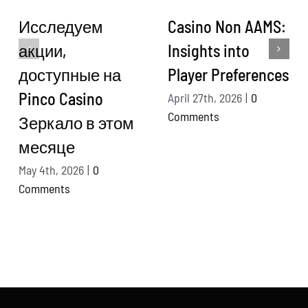
Исследуем
Casino Non AAMS:
акции,
Insights into
доступные на
Player Preferences
Pinco Casino
April 27th, 2026
|
0
Comments
Зеркало в этом
месяце
May 4th, 2026
|
0
Comments