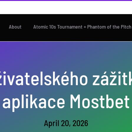
About
Atomic 10s Tournament + Phantom of the Pitc
živatelského zážit
aplikace Mostbet
April 20, 2026