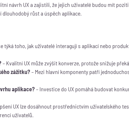
litní návrh UX a zajistili, že jejich uživatelé budou mít po
jí dlouhodobý růst a úspěch aplikace.
e týká toho, jak uživatelé interagují s aplikací nebo produk
?
– Kvalitní UX může zvýšit konverze, protože snižuje přek
kého zážitku?
– Mezi hlavní komponenty patří jednoduchost,
ávrhu aplikace?
– Investice do UX pomáhá budovat konku
epšení UX lze dosáhnout prostřednictvím uživatelského tes
encí uživatelů.