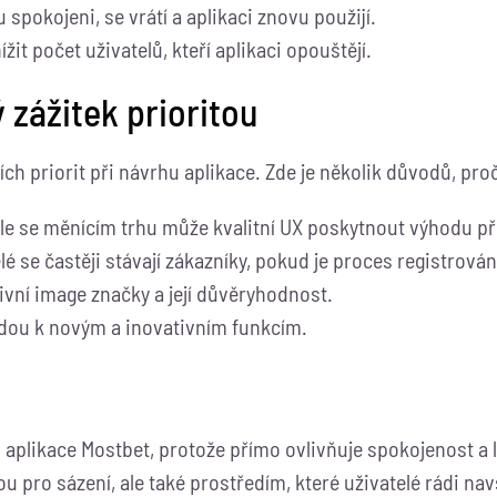
u spokojeni, se vrátí a aplikaci znovu použijí.
žit počet uživatelů, kteří aplikaci opouštějí.
 zážitek prioritou
ích priorit při návrhu aplikace. Zde je několik důvodů, proč
le se měnícím trhu může kvalitní UX poskytnout výhodu p
lé se častěji stávají zákazníky, pokud je proces registrová
ivní image značky a její důvěryhodnost.
edou k novým a inovativním funkcím.
u aplikace Mostbet, protože přímo ovlivňuje spokojenost a l
ou pro sázení, ale také prostředím, které uživatelé rádi na