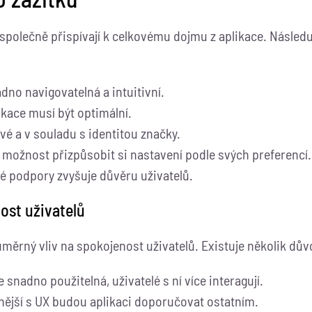
 společně přispívají k celkovému dojmu z aplikace. Následu
dno navigovatelná a intuitivní.
ikace musí být optimální.
ivé a v souladu s identitou značky.
t možnost přizpůsobit si nastavení podle svých preferencí.
ké podpory zvyšuje důvěru uživatelů.
ost uživatelů
ěrný vliv na spokojenost uživatelů. Existuje několik důvo
e snadno použitelná, uživatelé s ní více interagují.
nější s UX budou aplikaci doporučovat ostatním.