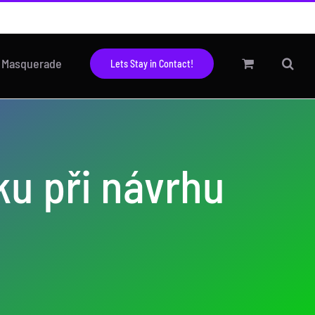
h Masquerade
Lets Stay in Contact!
ku při návrhu