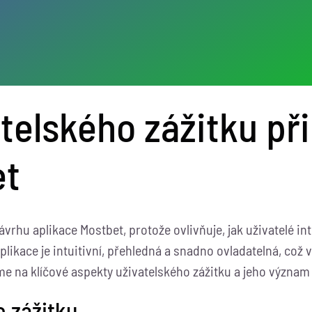
atelského zážitku př
et
návrhu aplikace Mostbet, protože ovlivňuje, jak uživatelé int
aplikace je intuitivní, přehledná a snadno ovladatelná, c
íme na klíčové aspekty uživatelského zážitku a jeho význam
o zážitku