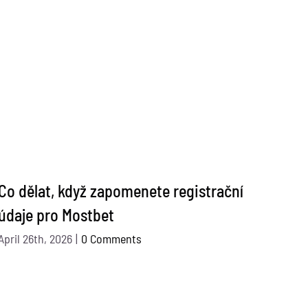
Co dělat, když zapomenete registrační
Иссл
údaje pro Mostbet
Pinc
мес
April 26th, 2026
|
0 Comments
May 4t