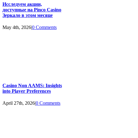
Исследуем акции,
доступные на Pinco Casino
Зеркало в этом месяце
May 4th, 2026
|
0 Comments
Casino Non AAMS: Insights
into Player Preferences
April 27th, 2026
|
0 Comments