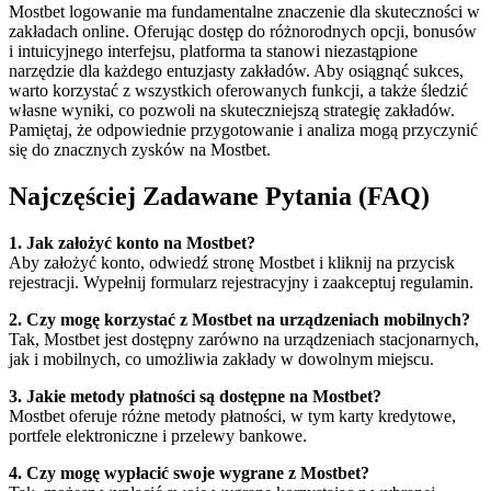
Mostbet logowanie ma fundamentalne znaczenie dla skuteczności w
zakładach online. Oferując dostęp do różnorodnych opcji, bonusów
i intuicyjnego interfejsu, platforma ta stanowi niezastąpione
narzędzie dla każdego entuzjasty zakładów. Aby osiągnąć sukces,
warto korzystać z wszystkich oferowanych funkcji, a także śledzić
własne wyniki, co pozwoli na skuteczniejszą strategię zakładów.
Pamiętaj, że odpowiednie przygotowanie i analiza mogą przyczynić
się do znacznych zysków na Mostbet.
Najczęściej Zadawane Pytania (FAQ)
1. Jak założyć konto na Mostbet?
Aby założyć konto, odwiedź stronę Mostbet i kliknij na przycisk
rejestracji. Wypełnij formularz rejestracyjny i zaakceptuj regulamin.
2. Czy mogę korzystać z Mostbet na urządzeniach mobilnych?
Tak, Mostbet jest dostępny zarówno na urządzeniach stacjonarnych,
jak i mobilnych, co umożliwia zakłady w dowolnym miejscu.
3. Jakie metody płatności są dostępne na Mostbet?
Mostbet oferuje różne metody płatności, w tym karty kredytowe,
portfele elektroniczne i przelewy bankowe.
4. Czy mogę wypłacić swoje wygrane z Mostbet?