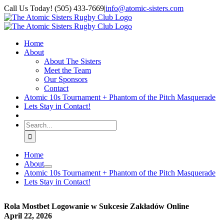
Skip
Call Us Today! ‪(505) 433-7669
|
info@atomic-sisters.com
to
content
Home
About
About The Sisters
Meet the Team
Our Sponsors
Contact
Atomic 10s Tournament + Phantom of the Pitch Masquerade
Lets Stay in Contact!
Search
for:
Home
About
Atomic 10s Tournament + Phantom of the Pitch Masquerade
Lets Stay in Contact!
Rola Mostbet Logowanie w Sukcesie Zakładów Online
April 22, 2026