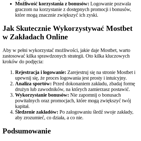
Możliwość korzystania z bonusów:
Logowanie pozwala
graczom na korzystanie z dostępnych promocji i bonusów,
które mogą znacznie zwiększyć ich zyski.
Jak Skutecznie Wykorzystywać Mostbet
w Zakładach Online
Aby w pełni wykorzystać możliwości, jakie daje Mostbet, warto
zastosować kilka sprawdzonych strategii. Oto kilka kluczowych
kroków do podjęcia:
Rejestracja i logowanie:
Zarejestruj się na stronie Mostbet i
upewnij się, że proces logowania jest prosty i intuicyjny.
Analiza sportów:
Przed dokonaniem zakładu, zbadaj formę
drużyn lub zawodników, na których zamierzasz postawić.
Wykorzystanie bonusów:
Nie zapomnij o bonusach
powitalnych oraz promocjach, które mogą zwiększyć twój
kapitał.
Śledzenie zakładów:
Po zalogowaniu śledź swoje zakłady,
aby zrozumieć, co działa, a co nie.
Podsumowanie