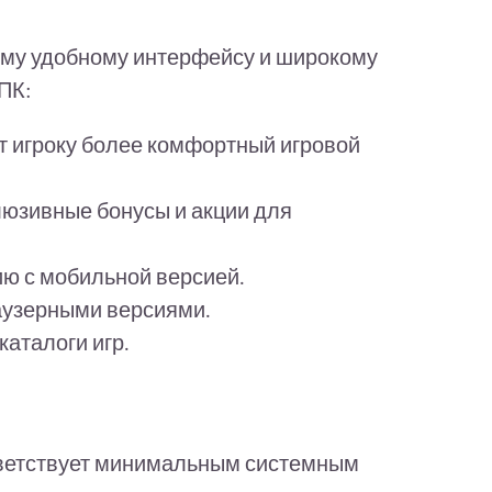
ему удобному интерфейсу и широкому
 ПК:
т игроку более комфортный игровой
юзивные бонусы и акции для
ю с мобильной версией.
аузерными версиями.
аталоги игр.
ответствует минимальным системным