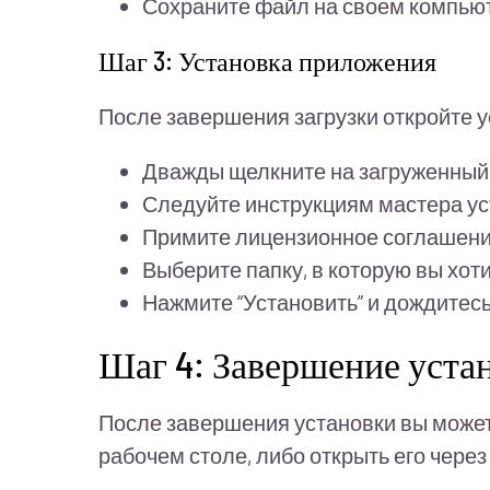
Сохраните файл на своем компьют
Шаг 3: Установка приложения
После завершения загрузки откройте у
Дважды щелкните на загруженный
Следуйте инструкциям мастера ус
Примите лицензионное соглашение
Выберите папку, в которую вы хот
Нажмите “Установить” и дождитесь
Шаг 4: Завершение устан
После завершения установки вы может
рабочем столе, либо открыть его через