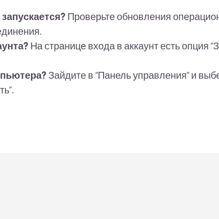
 запускается?
Проверьте обновления операцион
единения.
аунта?
На странице входа в аккаунт есть опция “
мпьютера?
Зайдите в “Панель управления” и выбе
ь”.