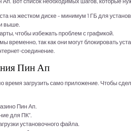
 Ап. Вот список необходимых шагов, которые ну
та на жестком диске – минимум 1 ГБ для установ
и выше.
рты, чтобы избежать проблем с графикой.
 временно, так как они могут блокировать уста
интернет-соединение.
ения Пин Ап
ло время загрузить само приложение. Чтобы сде
азино Пин Ап.
ие для ПК”.
загрузки установочного файла.