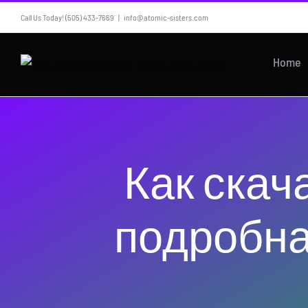
Skip
Call Us Today! ‪(505) 433-7669
|
info@atomic-sisters.com
to
content
Home
Как скач
подробна