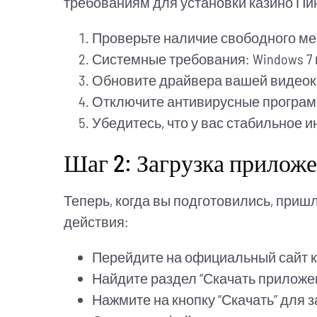
требованиям для установки казино Пин
Проверьте наличие свободного мес
Системные требования: Windows 7 
Обновите драйвера вашей видеока
Отключите антивирусные программы
Убедитесь, что у вас стабильное 
Шаг 2: Загрузка прилож
Теперь, когда вы подготовились, приш
действия:
Перейдите на официальный сайт к
Найдите раздел “Скачать приложен
Нажмите на кнопку “Скачать” для 