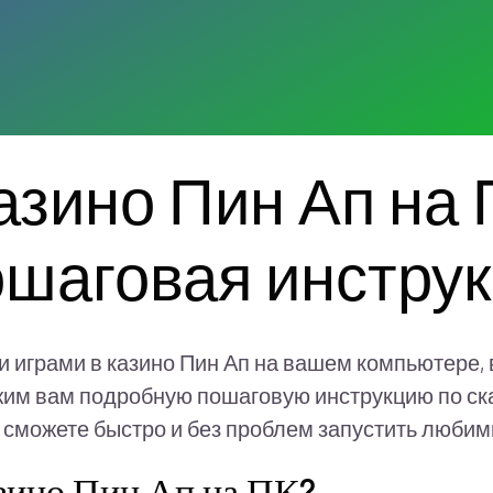
азино Пин Ап на 
ошаговая инстру
и играми в казино Пин Ап на вашем компьютере, 
жим вам подробную пошаговую инструкцию по ска
сможете быстро и без проблем запустить любим
азино Пин Ап на ПК?