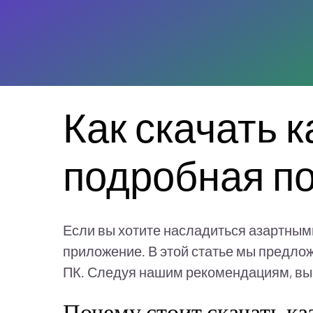
Как скачать к
подробная п
Если вы хотите насладиться азартным
приложение. В этой статье мы предло
ПК. Следуя нашим рекомендациям, вы 
Почему стоит скачать к