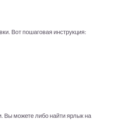
вки. Вот пошаговая инструкция:
. Вы можете либо найти ярлык на