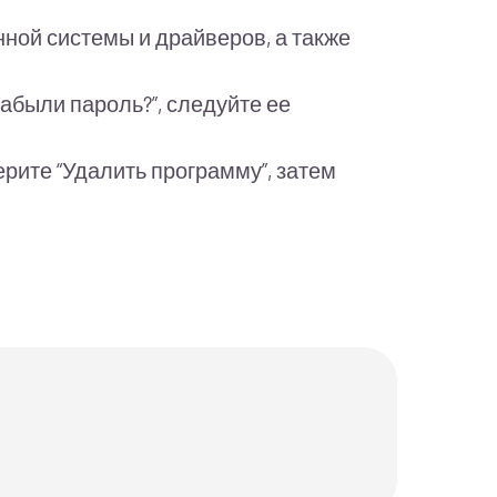
ной системы и драйверов, а также
Забыли пароль?”, следуйте ее
рите “Удалить программу”, затем