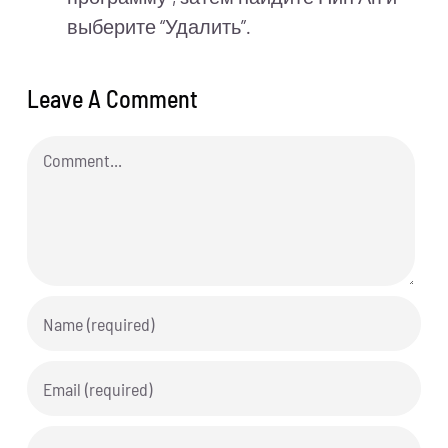
выберите “Удалить”.
Leave A Comment
Comment