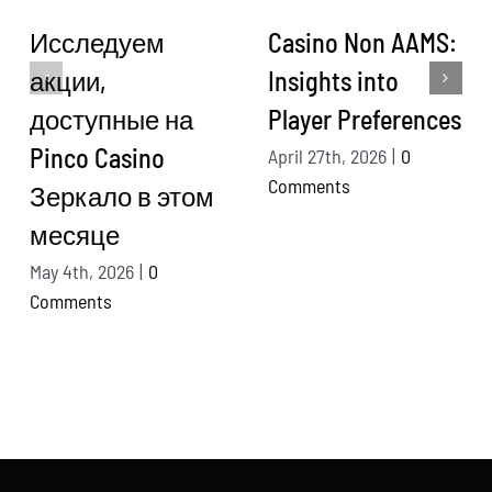
Исследуем
Casino Non AAMS:
акции,
Insights into
доступные на
Player Preferences
Pinco Casino
April 27th, 2026
|
0
Comments
Зеркало в этом
месяце
May 4th, 2026
|
0
Comments