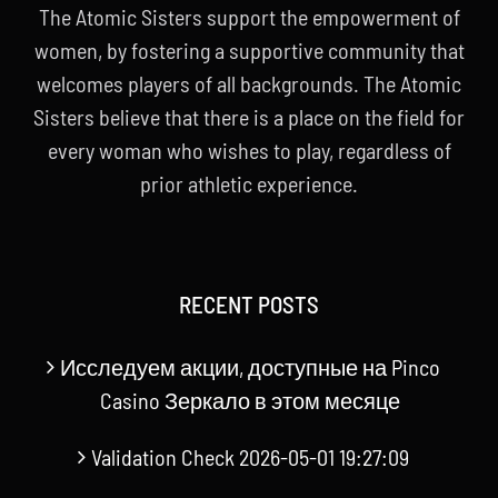
The Atomic Sisters support the empowerment of
women, by fostering a supportive community that
welcomes players of all backgrounds. The Atomic
Sisters believe that there is a place on the field for
every woman who wishes to play, regardless of
prior athletic experience.
RECENT POSTS
Исследуем акции, доступные на Pinco
Casino Зеркало в этом месяце
Validation Check 2026-05-01 19:27:09