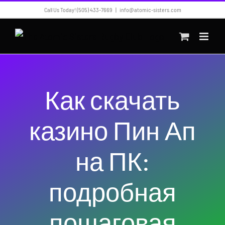
Skip
Call Us Today! ‪(505) 433-7669
|
info@atomic-sisters.com
to
content
Как скачать
казино Пин Ап
на ПК:
подробная
пошаговая