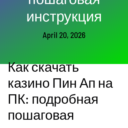
инструкция
April 20, 2026
Как скачать
казино Пин Ап на
ПК: подробная
пошаговая