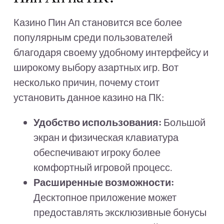
Казино Пин Ап становится все более
популярным среди пользователей
благодаря своему удобному интерфейсу и
широкому выбору азартных игр. Вот
несколько причин, почему стоит
установить данное казино на ПК:
Удобство использования:
Большой
экран и физическая клавиатура
обеспечивают игроку более
комфортный игровой процесс.
Расширенные возможности:
Десктопное приложение может
предоставлять эксклюзивные бонусы