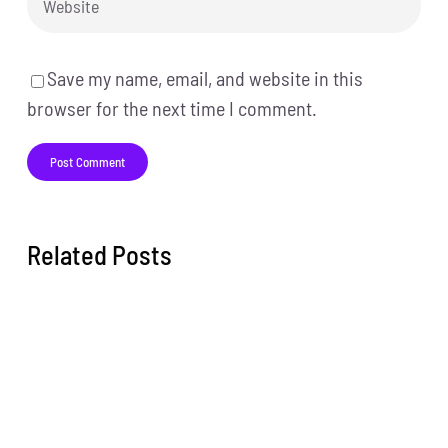
Save my name, email, and website in this
browser for the next time I comment.
Related Posts