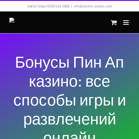
Skip
Call Us Today! ‪(505) 433-7669
|
info@atomic-sisters.com
to
content
Бонусы Пин Ап
казино: все
способы игры и
развлечений
онлайн