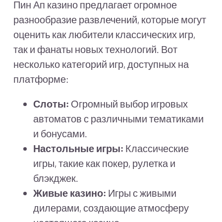
Пин Ап казино предлагает огромное
разнообразие развлечений, которые могут
оценить как любители классических игр,
так и фанаты новых технологий. Вот
несколько категорий игр, доступных на
платформе:
Слоты:
Огромный выбор игровых
автоматов с различными тематиками
и бонусами.
Настольные игры:
Классические
игры, такие как покер, рулетка и
блэкджек.
Живые казино:
Игры с живыми
дилерами, создающие атмосферу