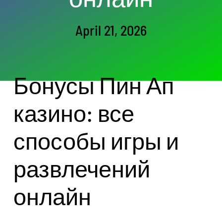
April 21, 2026
Бонусы Пин Ап
казино: все
способы игры и
развлечений
онлайн