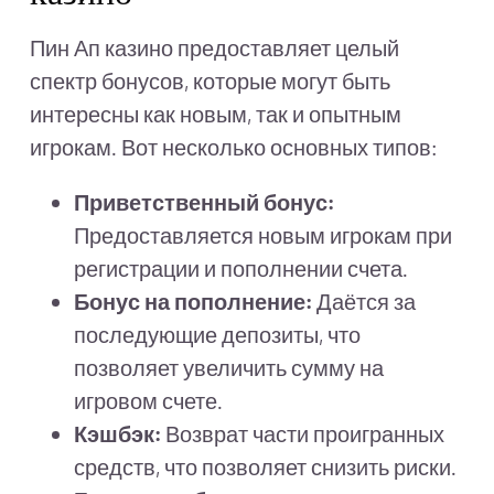
Пин Ап казино предоставляет целый
спектр бонусов, которые могут быть
интересны как новым, так и опытным
игрокам. Вот несколько основных типов:
Приветственный бонус:
Предоставляется новым игрокам при
регистрации и пополнении счета.
Бонус на пополнение:
Даётся за
последующие депозиты, что
позволяет увеличить сумму на
игровом счете.
Кэшбэк:
Возврат части проигранных
средств, что позволяет снизить риски.