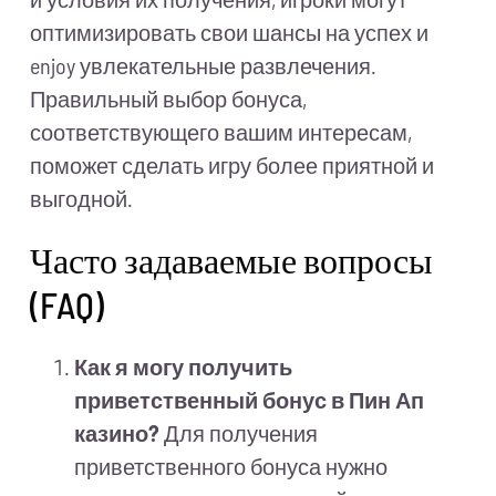
оптимизировать свои шансы на успех и
enjoy увлекательные развлечения.
Правильный выбор бонуса,
соответствующего вашим интересам,
поможет сделать игру более приятной и
выгодной.
Часто задаваемые вопросы
(FAQ)
Как я могу получить
приветственный бонус в Пин Ап
казино?
Для получения
приветственного бонуса нужно