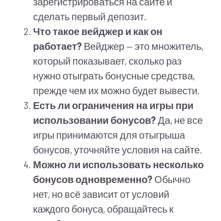
зарегистрироваться на сайте и
сделать первый депозит.
Что такое вейджер и как он
работает?
Вейджер — это множитель,
который показывает, сколько раз
нужно отыграть бонусные средства,
прежде чем их можно будет вывести.
Есть ли ограничения на игры при
использовании бонусов?
Да, не все
игры принимаются для отыгрыша
бонусов, уточняйте условия на сайте.
Можно ли использовать несколько
бонусов одновременно?
Обычно
нет, но всё зависит от условий
каждого бонуса, обращайтесь к