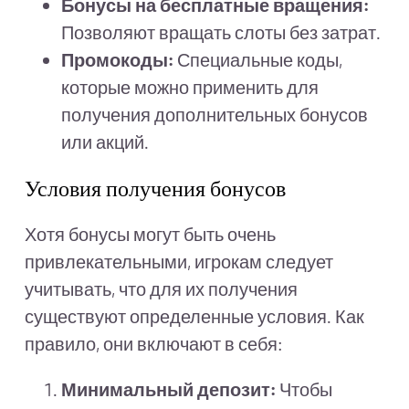
Бонусы на бесплатные вращения:
Позволяют вращать слоты без затрат.
Промокоды:
Специальные коды,
которые можно применить для
получения дополнительных бонусов
или акций.
Условия получения бонусов
Хотя бонусы могут быть очень
привлекательными, игрокам следует
учитывать, что для их получения
существуют определенные условия. Как
правило, они включают в себя:
Минимальный депозит:
Чтобы