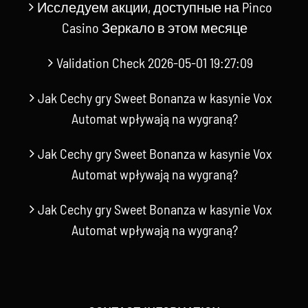
Исследуем акции, доступные на Pinco
Casino Зеркало в этом месяце
Validation Check 2026-05-01 19:27:09
Jak Cechy gry Sweet Bonanza w kasynie Vox
Automat wpływają na wygraną?
Jak Cechy gry Sweet Bonanza w kasynie Vox
Automat wpływają na wygraną?
Jak Cechy gry Sweet Bonanza w kasynie Vox
Automat wpływają na wygraną?